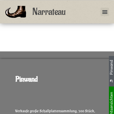
Zum
Narrateau
Inhalt
Me
springen
Fragen über Fragen
Pinwan
Pinwand
Weihnachtsansichte
Verkaufe große Schallplattensammlung, 300 Stück,